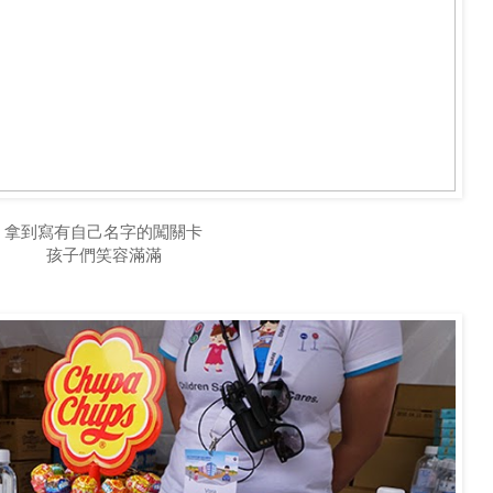
拿到寫有自己名字的闖關卡
孩子們笑容滿滿