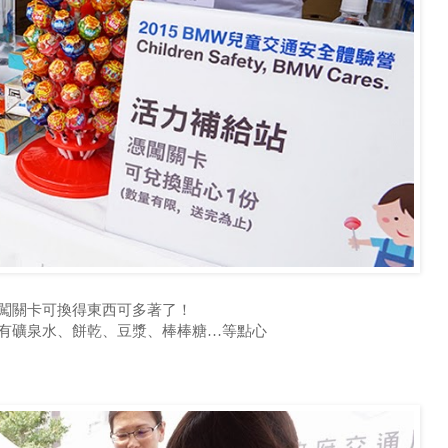
闖關卡可換得東西可多著了！
有礦泉水、餅乾、豆漿、棒棒糖…等點心