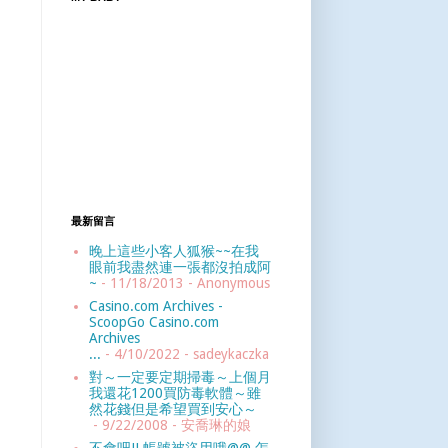
最新留言
晚上這些小客人狐猴~~在我
眼前我盡然連一張都沒拍成阿
~
- 11/18/2013
- Anonymous
Casino.com Archives -
ScoopGo Casino.com
Archives
...
- 4/10/2022
- sadeykaczka
對～一定要定期掃毒～上個月
我還花1200買防毒軟體～雖
然花錢但是希望買到安心～
- 9/22/2008
- 安喬琳的娘