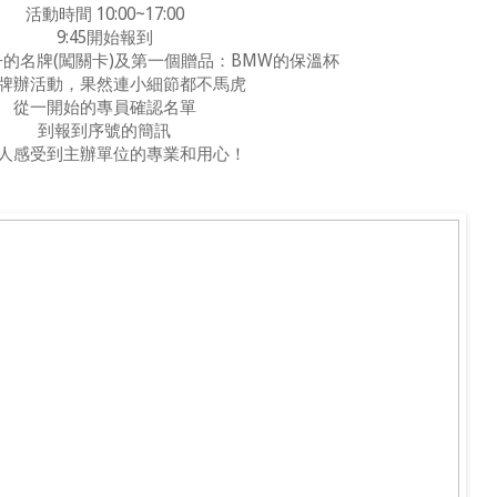
活動時間 10:00~17:00
9:45開始報到
的名牌(闖關卡)及第一個贈品：BMW的保溫杯
牌辦活動，果然連小細節都不馬虎
從一開始的專員確認名單
到報到序號的簡訊
人感受到主辦單位的專業和用心！