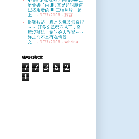
不會吧!! 帳號被盜用哦@@ 怎
麼會醬子內!!!!! 真是超討厭這
些盜用者的!!!! 三張照片一起
上...
- 9/23/2008
- 蘇蘇
帳號被盜，真是又氣又無奈捏
～～ 好多文章都不見了，奇
摩沒辦法，還叫妳去報警～～
妳之前不是有在備份
文...
- 9/23/2008
- sabrina
總網頁瀏覽量
7
7
3
6
2
1