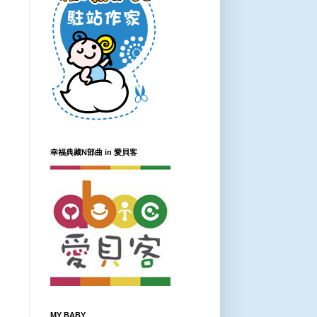
幸福典藏N部曲 in 愛貝客
MY BABY